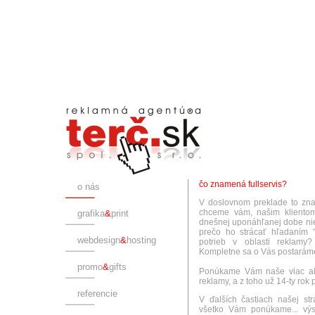
čo znamená fullservis?
o nás
V doslovnom preklade to znam
chceme vám, našim klientom
grafika
&
print
dnešnej uponáhľanej dobe nie 
prečo ho strácať hľadaním "
webdesign
&
hosting
potrieb v oblasti reklamy?
Kompletne sa o Vás postarám
promo
&
gifts
Ponúkame Vám naše viac ako
reklamy, a z toho už 14-ty rok
referencie
V ďalších častiach našej st
všetko Vám ponúkame... výs